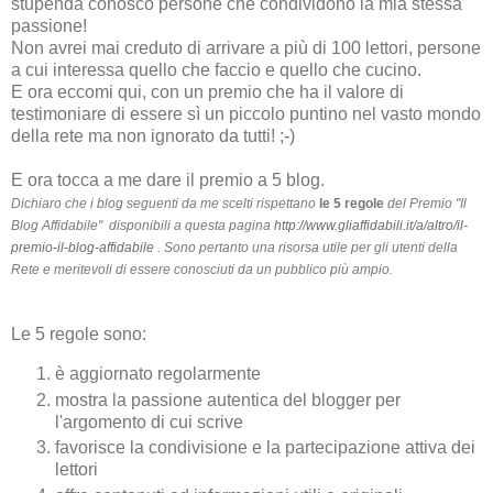
stupenda conosco persone che condividono la mia stessa
passione!
Non avrei mai creduto di arrivare a più di 100 lettori, persone
a cui interessa quello che faccio e quello che cucino.
E ora eccomi qui, con un premio che ha il valore di
testimoniare di essere sì un piccolo puntino nel vasto mondo
della rete ma non ignorato da tutti! ;-)
E ora tocca a me dare il premio a 5 blog.
Dichiaro che i blog seguenti da me scelti rispettano
le 5 regole
del Premio "Il
Blog Affidabile" disponibili a questa pagina
http://www.gliaffidabili.it/a/altro/il-
premio-il-blog-affidabile
. Sono pertanto una risorsa utile per gli utenti della
Rete e meritevoli di essere conosciuti da un pubblico più ampio.
Le 5 regole sono:
è aggiornato regolarmente
mostra la passione autentica del blogger per
l'argomento di cui scrive
favorisce la condivisione e la partecipazione attiva dei
lettori