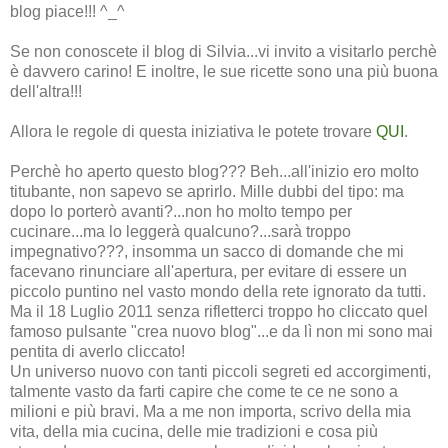
blog piace!!! ^_^
Se non conoscete il blog di Silvia...vi invito a visitarlo perchè
è davvero carino! E inoltre, le sue ricette sono una più buona
dell'altra!!!
Allora le regole di questa iniziativa le potete trovare
QUI
.
Perchè ho aperto questo blog??? Beh...all'inizio ero molto
titubante, non sapevo se aprirlo. Mille dubbi del tipo: ma
dopo lo porterò avanti?...non ho molto tempo per
cucinare...ma lo leggerà qualcuno?...sarà troppo
impegnativo???, insomma un sacco di domande che mi
facevano rinunciare all'apertura, per evitare di essere un
piccolo puntino nel vasto mondo della rete ignorato da tutti.
Ma il 18 Luglio 2011 senza rifletterci troppo ho cliccato quel
famoso pulsante "crea nuovo blog"...e da lì non mi sono mai
pentita di averlo cliccato!
Un universo nuovo con tanti piccoli segreti ed accorgimenti,
talmente vasto da farti capire che come te ce ne sono a
milioni e più bravi. Ma a me non importa, scrivo della mia
vita, della mia cucina, delle mie tradizioni e cosa più